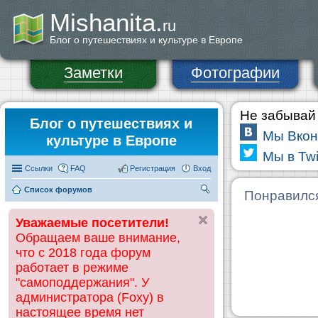
Mishanita.
ru
Блог о путешествиях и культуре в Европе
Заметки
Фотографии
Не забывай 
Блог о путешествиях и
Мы Вкон
культуре в Европе
Мы в Twi
Ссылки
FAQ
Регистрация
Вход
Список форумов
П
Понравилс
ои
Уважаемые посетители!
ск
Обращаем ваше внимание,
что с 2018 года форум
работает в режиме
"самоподдержания". У
администратора (Foxy) в
настоящее время нет