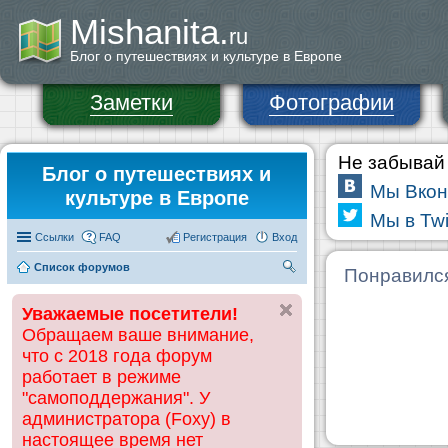
Mishanita.
ru
Блог о путешествиях и культуре в Европе
Заметки
Фотографии
Не забывай 
Блог о путешествиях и
Мы Вкон
культуре в Европе
Мы в Twi
Ссылки
FAQ
Регистрация
Вход
Список форумов
П
Понравилс
ои
Уважаемые посетители!
ск
Обращаем ваше внимание,
что с 2018 года форум
работает в режиме
"самоподдержания". У
администратора (Foxy) в
настоящее время нет