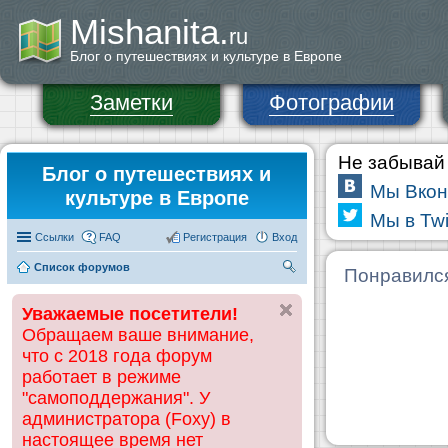
Mishanita.
ru
Блог о путешествиях и культуре в Европе
Заметки
Фотографии
Не забывай 
Блог о путешествиях и
Мы Вкон
культуре в Европе
Мы в Twi
Ссылки
FAQ
Регистрация
Вход
Список форумов
П
Понравилс
ои
Уважаемые посетители!
ск
Обращаем ваше внимание,
что с 2018 года форум
работает в режиме
"самоподдержания". У
администратора (Foxy) в
настоящее время нет