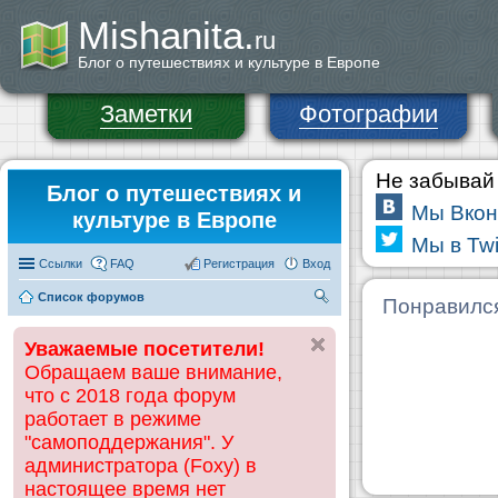
Mishanita.
ru
Блог о путешествиях и культуре в Европе
Заметки
Фотографии
Не забывай 
Блог о путешествиях и
Мы Вкон
культуре в Европе
Мы в Twi
Ссылки
FAQ
Регистрация
Вход
Список форумов
П
Понравилс
ои
Уважаемые посетители!
ск
Обращаем ваше внимание,
что с 2018 года форум
работает в режиме
"самоподдержания". У
администратора (Foxy) в
настоящее время нет