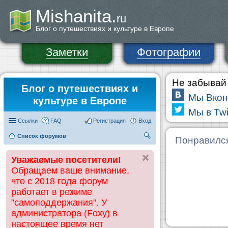
Mishanita.
ru
Блог о путешествиях и культуре в Европе
Заметки
Фотографии
Не забывай 
Блог о путешествиях и
Мы Вкон
культуре в Европе
Мы в Twi
Ссылки
FAQ
Регистрация
Вход
Список форумов
П
Понравилс
ои
Уважаемые посетители!
ск
Обращаем ваше внимание,
что с 2018 года форум
работает в режиме
"самоподдержания". У
администратора (Foxy) в
настоящее время нет