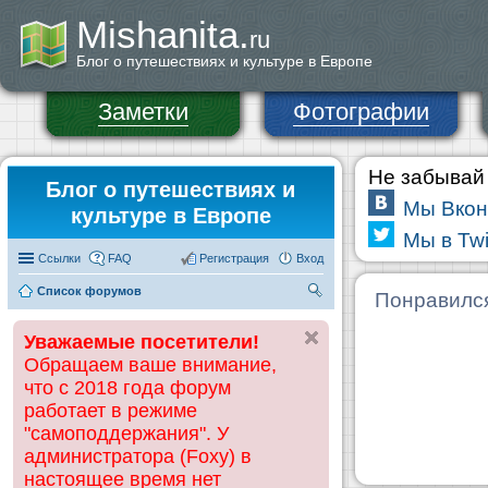
Mishanita.
ru
Блог о путешествиях и культуре в Европе
Заметки
Фотографии
Не забывай 
Блог о путешествиях и
Мы Вкон
культуре в Европе
Мы в Twi
Ссылки
FAQ
Регистрация
Вход
Список форумов
П
Понравилс
ои
Уважаемые посетители!
ск
Обращаем ваше внимание,
что с 2018 года форум
работает в режиме
"самоподдержания". У
администратора (Foxy) в
настоящее время нет