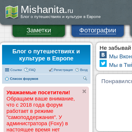
Mishanita.
ru
Блог о путешествиях и культуре в Европе
Заметки
Фотографии
Не забывай 
Блог о путешествиях и
Мы Вкон
культуре в Европе
Мы в Twi
Ссылки
FAQ
Регистрация
Вход
Список форумов
П
Понравилс
ои
Уважаемые посетители!
ск
Обращаем ваше внимание,
что с 2018 года форум
работает в режиме
"самоподдержания". У
администратора (Foxy) в
настоящее время нет