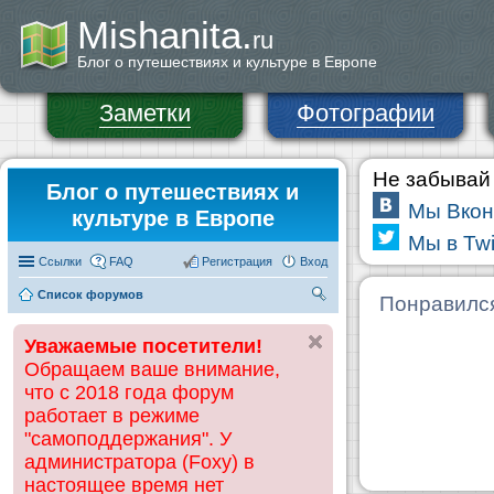
Mishanita.
ru
Блог о путешествиях и культуре в Европе
Заметки
Фотографии
Не забывай 
Блог о путешествиях и
Мы Вкон
культуре в Европе
Мы в Twi
Ссылки
FAQ
Регистрация
Вход
Список форумов
П
Понравилс
ои
Уважаемые посетители!
ск
Обращаем ваше внимание,
что с 2018 года форум
работает в режиме
"самоподдержания". У
администратора (Foxy) в
настоящее время нет