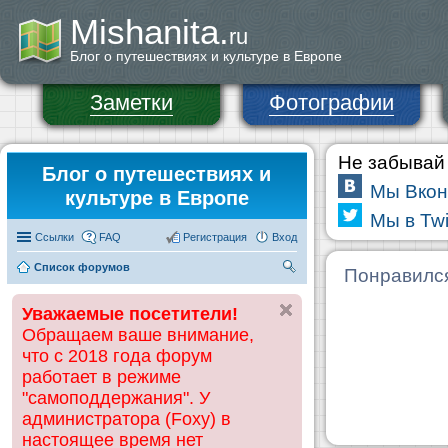
Mishanita.
ru
Блог о путешествиях и культуре в Европе
Заметки
Фотографии
Не забывай 
Блог о путешествиях и
Мы Вкон
культуре в Европе
Мы в Twi
Ссылки
FAQ
Регистрация
Вход
Список форумов
П
Понравилс
ои
Уважаемые посетители!
ск
Обращаем ваше внимание,
что с 2018 года форум
работает в режиме
"самоподдержания". У
администратора (Foxy) в
настоящее время нет