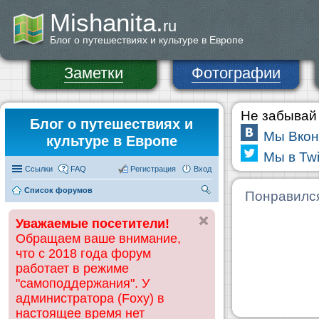
Mishanita.
ru
Блог о путешествиях и культуре в Европе
Заметки
Фотографии
Не забывай 
Блог о путешествиях и
Мы Вкон
культуре в Европе
Мы в Twi
Ссылки
FAQ
Регистрация
Вход
Список форумов
П
Понравилс
ои
Уважаемые посетители!
ск
Обращаем ваше внимание,
что с 2018 года форум
работает в режиме
"самоподдержания". У
администратора (Foxy) в
настоящее время нет