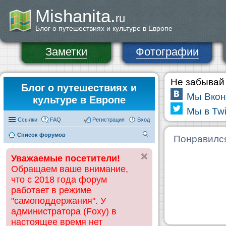
Mishanita.
ru
Блог о путешествиях и культуре в Европе
Заметки
Фотографии
Не забывай 
Блог о путешествиях и
Мы Вкон
культуре в Европе
Мы в Twi
Ссылки
FAQ
Регистрация
Вход
Список форумов
П
Понравилс
ои
Уважаемые посетители!
ск
Обращаем ваше внимание,
что с 2018 года форум
работает в режиме
"самоподдержания". У
администратора (Foxy) в
настоящее время нет