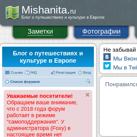
Mishanita.
ru
Блог о путешествиях и культуре в Европе
Заметки
Фотографии
Не забывай 
Блог о путешествиях и
Мы Вкон
культуре в Европе
Мы в Twi
Ссылки
FAQ
Регистрация
Вход
Список форумов
П
Понравилс
ои
Уважаемые посетители!
ск
Обращаем ваше внимание,
что с 2018 года форум
работает в режиме
"самоподдержания". У
администратора (Foxy) в
настоящее время нет