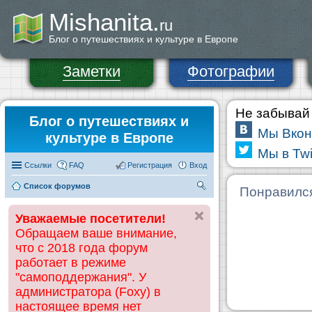
Mishanita.
ru
Блог о путешествиях и культуре в Европе
Заметки
Фотографии
Не забывай 
Блог о путешествиях и
Мы Вкон
культуре в Европе
Мы в Twi
Ссылки
FAQ
Регистрация
Вход
Список форумов
П
Понравилс
ои
Уважаемые посетители!
ск
Обращаем ваше внимание,
что с 2018 года форум
работает в режиме
"самоподдержания". У
администратора (Foxy) в
настоящее время нет