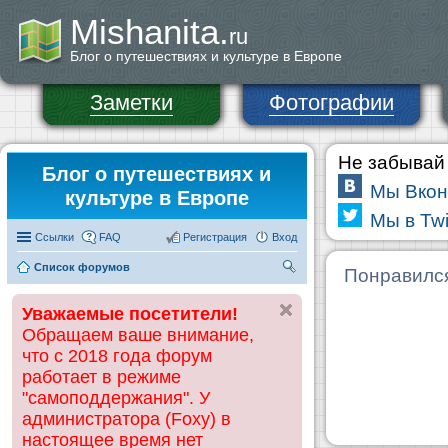
Mishanita.
ru
Блог о путешествиях и культуре в Европе
Заметки
Фотографии
Не забывай 
Блог о путешествиях и
Мы Вкон
культуре в Европе
Мы в Twi
Ссылки
FAQ
Регистрация
Вход
Список форумов
П
Понравилс
ои
Уважаемые посетители!
ск
Обращаем ваше внимание,
что с 2018 года форум
работает в режиме
"самоподдержания". У
администратора (Foxy) в
настоящее время нет