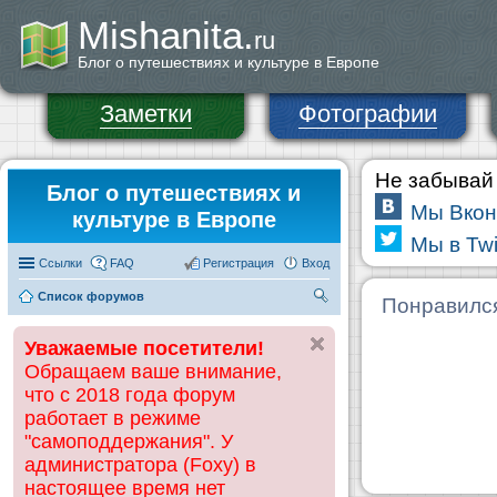
Mishanita.
ru
Блог о путешествиях и культуре в Европе
Заметки
Фотографии
Не забывай 
Блог о путешествиях и
Мы Вкон
культуре в Европе
Мы в Twi
Ссылки
FAQ
Регистрация
Вход
Список форумов
П
Понравилс
ои
Уважаемые посетители!
ск
Обращаем ваше внимание,
что с 2018 года форум
работает в режиме
"самоподдержания". У
администратора (Foxy) в
настоящее время нет