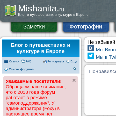
Mishanita.
ru
Блог о путешествиях и культуре в Европе
Заметки
Фотографии
Не забывай 
Блог о путешествиях и
Мы Вкон
культуре в Европе
Мы в Twi
Ссылки
FAQ
Регистрация
Вход
Список форумов
П
Понравилс
ои
Уважаемые посетители!
ск
Обращаем ваше внимание,
что с 2018 года форум
работает в режиме
"самоподдержания". У
администратора (Foxy) в
настоящее время нет