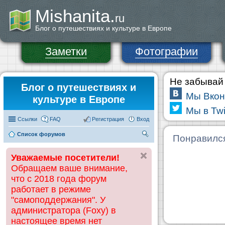
Mishanita.
ru
Блог о путешествиях и культуре в Европе
Заметки
Фотографии
Не забывай 
Блог о путешествиях и
Мы Вкон
культуре в Европе
Мы в Twi
Ссылки
FAQ
Регистрация
Вход
Список форумов
П
Понравилс
ои
Уважаемые посетители!
ск
Обращаем ваше внимание,
что с 2018 года форум
работает в режиме
"самоподдержания". У
администратора (Foxy) в
настоящее время нет