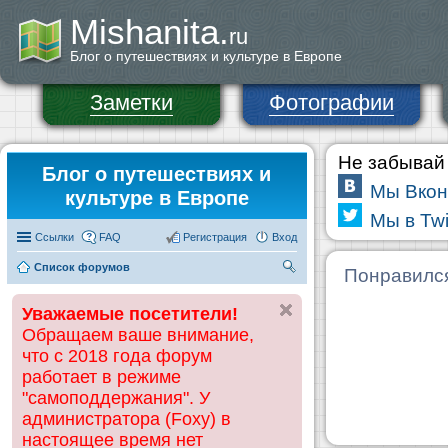
Mishanita.
ru
Блог о путешествиях и культуре в Европе
Заметки
Фотографии
Не забывай 
Блог о путешествиях и
Мы Вкон
культуре в Европе
Мы в Twi
Ссылки
FAQ
Регистрация
Вход
Список форумов
П
Понравилс
ои
Уважаемые посетители!
ск
Обращаем ваше внимание,
что с 2018 года форум
работает в режиме
"самоподдержания". У
администратора (Foxy) в
настоящее время нет