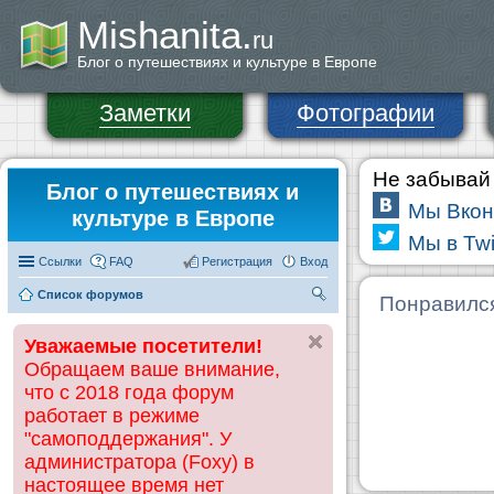
Mishanita.
ru
Блог о путешествиях и культуре в Европе
Заметки
Фотографии
Не забывай 
Блог о путешествиях и
Мы Вкон
культуре в Европе
Мы в Twi
Ссылки
FAQ
Регистрация
Вход
Список форумов
П
Понравилс
ои
Уважаемые посетители!
ск
Обращаем ваше внимание,
что с 2018 года форум
работает в режиме
"самоподдержания". У
администратора (Foxy) в
настоящее время нет