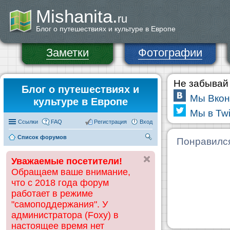
Mishanita.
ru
Блог о путешествиях и культуре в Европе
Заметки
Фотографии
Не забывай 
Блог о путешествиях и
Мы Вкон
культуре в Европе
Мы в Twi
Ссылки
FAQ
Регистрация
Вход
Список форумов
П
Понравилс
ои
Уважаемые посетители!
ск
Обращаем ваше внимание,
что с 2018 года форум
работает в режиме
"самоподдержания". У
администратора (Foxy) в
настоящее время нет