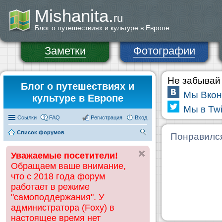
Mishanita.
ru
Блог о путешествиях и культуре в Европе
Заметки
Фотографии
Не забывай 
Блог о путешествиях и
Мы Вкон
культуре в Европе
Мы в Twi
Ссылки
FAQ
Регистрация
Вход
Список форумов
П
Понравилс
ои
Уважаемые посетители!
ск
Обращаем ваше внимание,
что с 2018 года форум
работает в режиме
"самоподдержания". У
администратора (Foxy) в
настоящее время нет