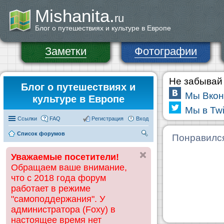
Mishanita.
ru
Блог о путешествиях и культуре в Европе
Заметки
Фотографии
Не забывай 
Блог о путешествиях и
Мы Вкон
культуре в Европе
Мы в Twi
Ссылки
FAQ
Регистрация
Вход
Список форумов
П
Понравилс
ои
Уважаемые посетители!
ск
Обращаем ваше внимание,
что с 2018 года форум
работает в режиме
"самоподдержания". У
администратора (Foxy) в
настоящее время нет