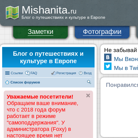
Mishanita.
ru
Блог о путешествиях и культуре в Европе
Заметки
Фотографии
Не забывай 
Блог о путешествиях и
Мы Вкон
культуре в Европе
Мы в Twi
Ссылки
FAQ
Регистрация
Вход
Список форумов
П
Понравилс
ои
Уважаемые посетители!
ск
Обращаем ваше внимание,
что с 2018 года форум
работает в режиме
"самоподдержания". У
администратора (Foxy) в
настоящее время нет