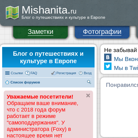
Mishanita.
ru
Блог о путешествиях и культуре в Европе
Заметки
Фотографии
Не забывай 
Блог о путешествиях и
Мы Вкон
культуре в Европе
Мы в Twi
Ссылки
FAQ
Регистрация
Вход
Список форумов
П
Понравилс
ои
Уважаемые посетители!
ск
Обращаем ваше внимание,
что с 2018 года форум
работает в режиме
"самоподдержания". У
администратора (Foxy) в
настоящее время нет