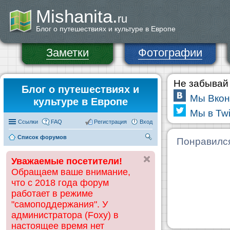
Mishanita.
ru
Блог о путешествиях и культуре в Европе
Заметки
Фотографии
Не забывай 
Блог о путешествиях и
Мы Вкон
культуре в Европе
Мы в Twi
Ссылки
FAQ
Регистрация
Вход
Список форумов
П
Понравилс
ои
Уважаемые посетители!
ск
Обращаем ваше внимание,
что с 2018 года форум
работает в режиме
"самоподдержания". У
администратора (Foxy) в
настоящее время нет