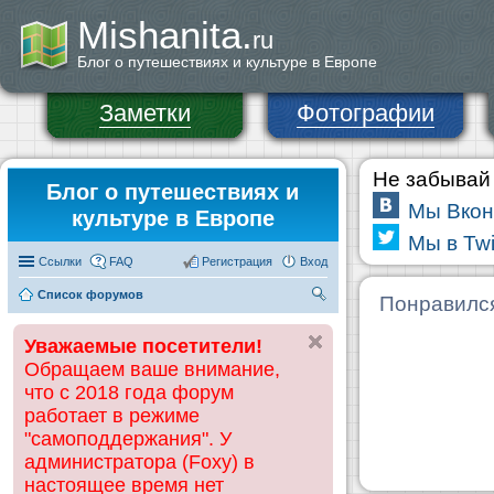
Mishanita.
ru
Блог о путешествиях и культуре в Европе
Заметки
Фотографии
Не забывай 
Блог о путешествиях и
Мы Вкон
культуре в Европе
Мы в Twi
Ссылки
FAQ
Регистрация
Вход
Список форумов
П
Понравилс
ои
Уважаемые посетители!
ск
Обращаем ваше внимание,
что с 2018 года форум
работает в режиме
"самоподдержания". У
администратора (Foxy) в
настоящее время нет