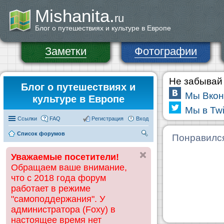
Mishanita.
ru
Блог о путешествиях и культуре в Европе
Заметки
Фотографии
Не забывай 
Блог о путешествиях и
Мы Вкон
культуре в Европе
Мы в Twi
Ссылки
FAQ
Регистрация
Вход
Список форумов
П
Понравилс
ои
Уважаемые посетители!
ск
Обращаем ваше внимание,
что с 2018 года форум
работает в режиме
"самоподдержания". У
администратора (Foxy) в
настоящее время нет