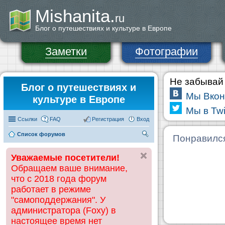
Mishanita.
ru
Блог о путешествиях и культуре в Европе
Заметки
Фотографии
Не забывай 
Блог о путешествиях и
Мы Вкон
культуре в Европе
Мы в Twi
Ссылки
FAQ
Регистрация
Вход
Список форумов
П
Понравилс
ои
Уважаемые посетители!
ск
Обращаем ваше внимание,
что с 2018 года форум
работает в режиме
"самоподдержания". У
администратора (Foxy) в
настоящее время нет