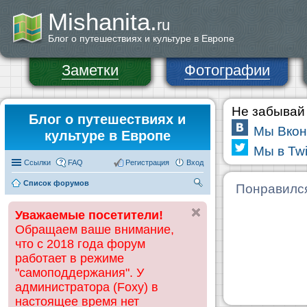
Mishanita.
ru
Блог о путешествиях и культуре в Европе
Заметки
Фотографии
Не забывай 
Блог о путешествиях и
Мы Вкон
культуре в Европе
Мы в Twi
Ссылки
FAQ
Регистрация
Вход
Список форумов
П
Понравилс
ои
Уважаемые посетители!
ск
Обращаем ваше внимание,
что с 2018 года форум
работает в режиме
"самоподдержания". У
администратора (Foxy) в
настоящее время нет