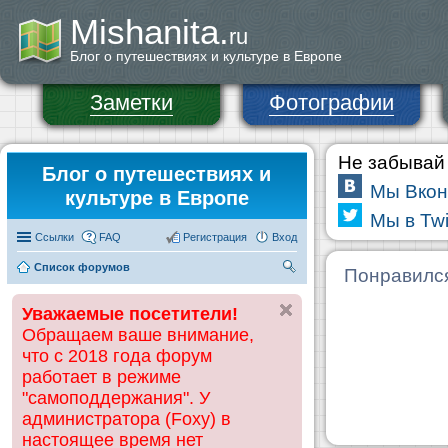
Mishanita.
ru
Блог о путешествиях и культуре в Европе
Заметки
Фотографии
Не забывай 
Блог о путешествиях и
Мы Вкон
культуре в Европе
Мы в Twi
Ссылки
FAQ
Регистрация
Вход
Список форумов
П
Понравилс
ои
Уважаемые посетители!
ск
Обращаем ваше внимание,
что с 2018 года форум
работает в режиме
"самоподдержания". У
администратора (Foxy) в
настоящее время нет