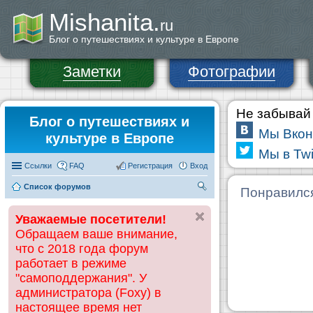
Mishanita.
ru
Блог о путешествиях и культуре в Европе
Заметки
Фотографии
Не забывай 
Блог о путешествиях и
Мы Вкон
культуре в Европе
Мы в Twi
Ссылки
FAQ
Регистрация
Вход
Список форумов
П
Понравилс
ои
Уважаемые посетители!
ск
Обращаем ваше внимание,
что с 2018 года форум
работает в режиме
"самоподдержания". У
администратора (Foxy) в
настоящее время нет