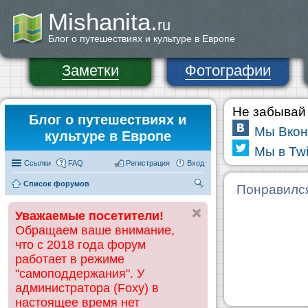
Mishanita.
ru
Блог о путешествиях и культуре в Европе
Заметки
Фотографии
Не забывай 
Блог о путешествиях и
Мы Вкон
культуре в Европе
Мы в Twi
Ссылки
FAQ
Регистрация
Вход
Список форумов
П
Понравилс
ои
Уважаемые посетители!
ск
Обращаем ваше внимание,
что с 2018 года форум
работает в режиме
"самоподдержания". У
администратора (Foxy) в
настоящее время нет