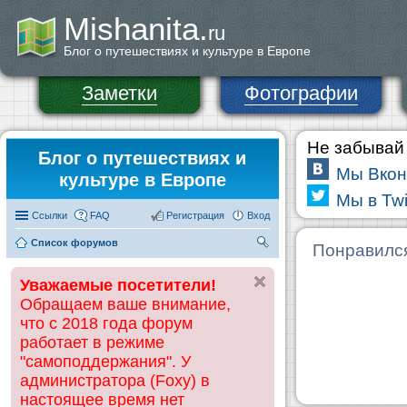
Mishanita.
ru
Блог о путешествиях и культуре в Европе
Заметки
Фотографии
Не забывай 
Блог о путешествиях и
Мы Вкон
культуре в Европе
Мы в Twi
Ссылки
FAQ
Регистрация
Вход
Список форумов
П
Понравилс
ои
Уважаемые посетители!
ск
Обращаем ваше внимание,
что с 2018 года форум
работает в режиме
"самоподдержания". У
администратора (Foxy) в
настоящее время нет