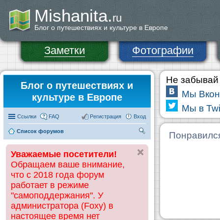
Mishanita.
ru
Блог о путешествиях и культуре в Европе
Заметки
Фотографии
Не забывай 
Блог о путешествиях и
Мы Вкон
культуре в Европе
Мы в Twi
Ссылки
FAQ
Регистрация
Вход
Список форумов
П
Понравилс
ои
Уважаемые посетители!
ск
Обращаем ваше внимание,
что с 2018 года форум
работает в режиме
"самоподдержания". У
администратора (Foxy) в
настоящее время нет