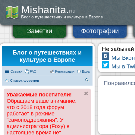
Mishanita.
ru
Блог о путешествиях и культуре в Европе
Заметки
Фотографии
Не забывай 
Блог о путешествиях и
Мы Вкон
культуре в Европе
Мы в Twi
Ссылки
FAQ
Регистрация
Вход
Список форумов
П
Понравилс
ои
Уважаемые посетители!
ск
Обращаем ваше внимание,
что с 2018 года форум
работает в режиме
"самоподдержания". У
администратора (Foxy) в
настоящее время нет