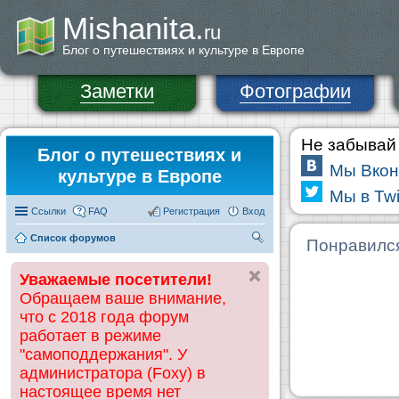
Mishanita.
ru
Блог о путешествиях и культуре в Европе
Заметки
Фотографии
Не забывай 
Блог о путешествиях и
Мы Вкон
культуре в Европе
Мы в Twi
Ссылки
FAQ
Регистрация
Вход
Список форумов
П
Понравилс
ои
Уважаемые посетители!
ск
Обращаем ваше внимание,
что с 2018 года форум
работает в режиме
"самоподдержания". У
администратора (Foxy) в
настоящее время нет