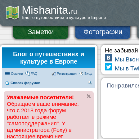
Mishanita.
ru
Блог о путешествиях и культуре в Европе
Заметки
Фотографии
Не забывай 
Блог о путешествиях и
Мы Вкон
культуре в Европе
Мы в Twi
Ссылки
FAQ
Регистрация
Вход
Список форумов
П
Понравилс
ои
Уважаемые посетители!
ск
Обращаем ваше внимание,
что с 2018 года форум
работает в режиме
"самоподдержания". У
администратора (Foxy) в
настоящее время нет