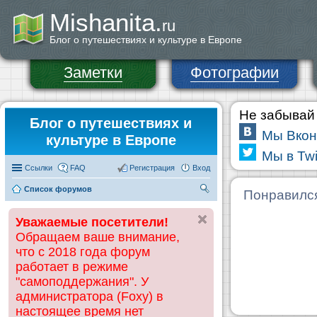
Mishanita.
ru
Блог о путешествиях и культуре в Европе
Заметки
Фотографии
Не забывай 
Блог о путешествиях и
Мы Вкон
культуре в Европе
Мы в Twi
Ссылки
FAQ
Регистрация
Вход
Список форумов
П
Понравилс
ои
Уважаемые посетители!
ск
Обращаем ваше внимание,
что с 2018 года форум
работает в режиме
"самоподдержания". У
администратора (Foxy) в
настоящее время нет