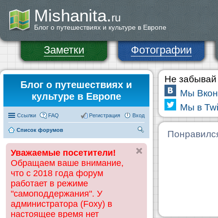
Mishanita.
ru
Блог о путешествиях и культуре в Европе
Заметки
Фотографии
Не забывай 
Блог о путешествиях и
Мы Вкон
культуре в Европе
Мы в Twi
Ссылки
FAQ
Регистрация
Вход
Список форумов
П
Понравилс
ои
Уважаемые посетители!
ск
Обращаем ваше внимание,
что с 2018 года форум
работает в режиме
"самоподдержания". У
администратора (Foxy) в
настоящее время нет