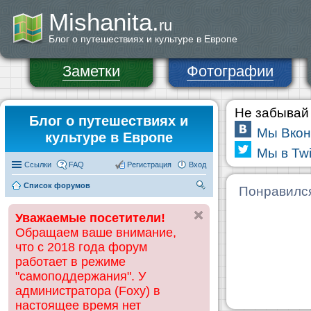
Mishanita.
ru
Блог о путешествиях и культуре в Европе
Заметки
Фотографии
Не забывай 
Блог о путешествиях и
Мы Вкон
культуре в Европе
Мы в Twi
Ссылки
FAQ
Регистрация
Вход
Список форумов
П
Понравилс
ои
Уважаемые посетители!
ск
Обращаем ваше внимание,
что с 2018 года форум
работает в режиме
"самоподдержания". У
администратора (Foxy) в
настоящее время нет