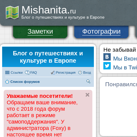
Mishanita.
ru
Блог о путешествиях и культуре в Европе
Заметки
Фотографии
Не забывай 
Блог о путешествиях и
Мы Вкон
культуре в Европе
Мы в Twi
Ссылки
FAQ
Регистрация
Вход
Список форумов
П
Понравилс
ои
Уважаемые посетители!
ск
Обращаем ваше внимание,
что с 2018 года форум
работает в режиме
"самоподдержания". У
администратора (Foxy) в
настоящее время нет