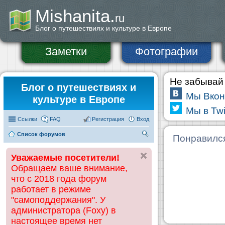
Mishanita.
ru
Блог о путешествиях и культуре в Европе
Заметки
Фотографии
Не забывай 
Блог о путешествиях и
Мы Вкон
культуре в Европе
Мы в Twi
Ссылки
FAQ
Регистрация
Вход
Список форумов
П
Понравилс
ои
Уважаемые посетители!
ск
Обращаем ваше внимание,
что с 2018 года форум
работает в режиме
"самоподдержания". У
администратора (Foxy) в
настоящее время нет