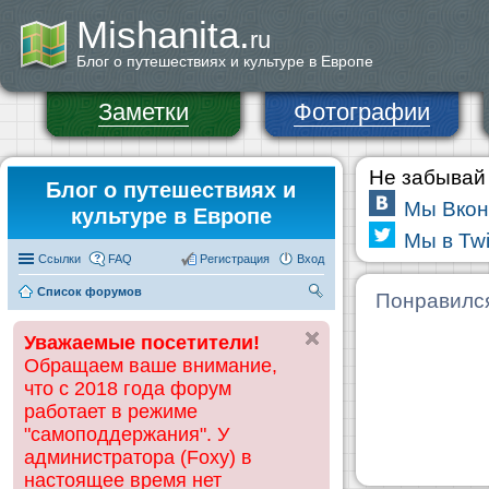
Mishanita.
ru
Блог о путешествиях и культуре в Европе
Заметки
Фотографии
Не забывай 
Блог о путешествиях и
Мы Вкон
культуре в Европе
Мы в Twi
Ссылки
FAQ
Регистрация
Вход
Список форумов
П
Понравилс
ои
Уважаемые посетители!
ск
Обращаем ваше внимание,
что с 2018 года форум
работает в режиме
"самоподдержания". У
администратора (Foxy) в
настоящее время нет