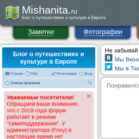
Mishanita.
ru
Блог о путешествиях и культуре в Европе
Заметки
Фотографии
Не забывай 
Блог о путешествиях и
Мы Вкон
культуре в Европе
Мы в Twi
Ссылки
FAQ
Регистрация
Вход
Список форумов
П
Понравилс
ои
Уважаемые посетители!
ск
Обращаем ваше внимание,
что с 2018 года форум
работает в режиме
"самоподдержания". У
администратора (Foxy) в
настоящее время нет