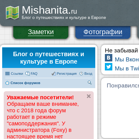
Mishanita.
ru
Блог о путешествиях и культуре в Европе
Заметки
Фотографии
Не забывай 
Блог о путешествиях и
Мы Вкон
культуре в Европе
Мы в Twi
Ссылки
FAQ
Регистрация
Вход
Список форумов
П
Понравилс
ои
Уважаемые посетители!
ск
Обращаем ваше внимание,
что с 2018 года форум
работает в режиме
"самоподдержания". У
администратора (Foxy) в
настоящее время нет