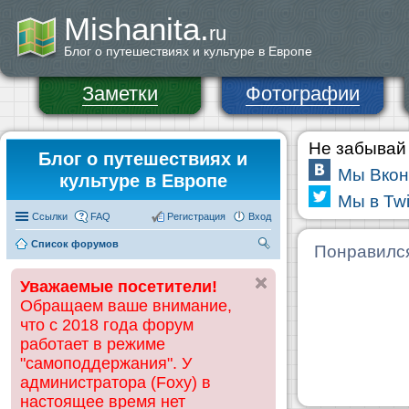
Mishanita.
ru
Блог о путешествиях и культуре в Европе
Заметки
Фотографии
Не забывай 
Блог о путешествиях и
Мы Вкон
культуре в Европе
Мы в Twi
Ссылки
FAQ
Регистрация
Вход
Список форумов
П
Понравилс
ои
Уважаемые посетители!
ск
Обращаем ваше внимание,
что с 2018 года форум
работает в режиме
"самоподдержания". У
администратора (Foxy) в
настоящее время нет