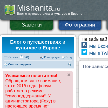
Mishanita.
ru
Блог о путешествиях и культуре в Европе
Заметки
Фотографии
Не забывай 
Блог о путешествиях и
Мы Вкон
культуре в Европе
Мы в Twi
Ссылки
FAQ
Регистрация
Вход
Список форумов
П
Понравилс
ои
Уважаемые посетители!
ск
Обращаем ваше внимание,
что с 2018 года форум
работает в режиме
"самоподдержания". У
администратора (Foxy) в
настоящее время нет