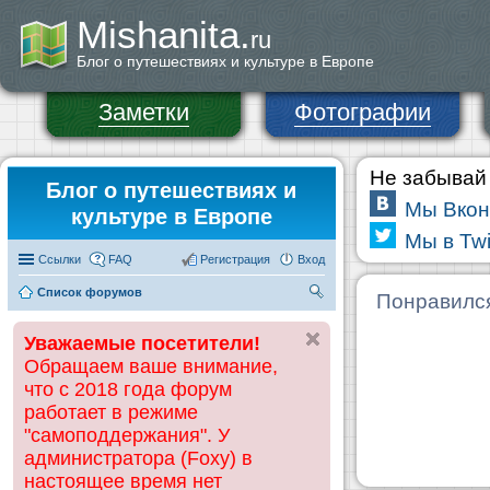
Mishanita.
ru
Блог о путешествиях и культуре в Европе
Заметки
Фотографии
Не забывай 
Блог о путешествиях и
Мы Вкон
культуре в Европе
Мы в Twi
Ссылки
FAQ
Регистрация
Вход
Список форумов
П
Понравилс
ои
Уважаемые посетители!
ск
Обращаем ваше внимание,
что с 2018 года форум
работает в режиме
"самоподдержания". У
администратора (Foxy) в
настоящее время нет