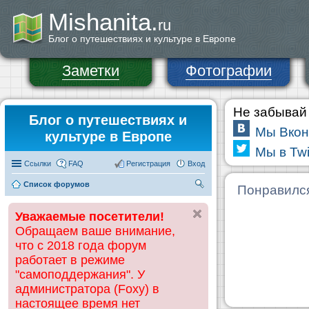
Mishanita.
ru
Блог о путешествиях и культуре в Европе
Заметки
Фотографии
Не забывай 
Блог о путешествиях и
Мы Вкон
культуре в Европе
Мы в Twi
Ссылки
FAQ
Регистрация
Вход
Список форумов
П
Понравилс
ои
Уважаемые посетители!
ск
Обращаем ваше внимание,
что с 2018 года форум
работает в режиме
"самоподдержания". У
администратора (Foxy) в
настоящее время нет