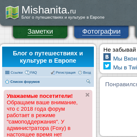
Mishanita.
ru
Блог о путешествиях и культуре в Европе
Заметки
Фотографии
Не забывай 
Блог о путешествиях и
Мы Вкон
культуре в Европе
Мы в Twi
Ссылки
FAQ
Регистрация
Вход
Список форумов
П
Понравилс
ои
Уважаемые посетители!
ск
Обращаем ваше внимание,
что с 2018 года форум
работает в режиме
"самоподдержания". У
администратора (Foxy) в
настоящее время нет